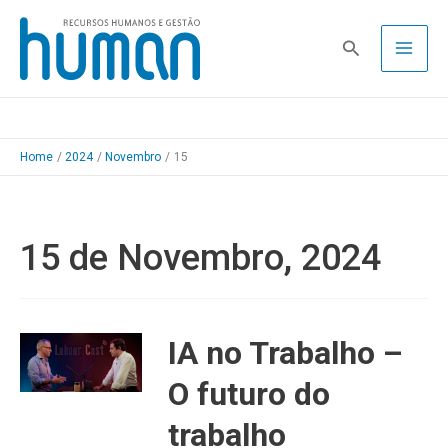
Skip
to
Pesquisa
content
Home
2024
Novembro
15
15 de Novembro, 2024
IA no Trabalho –
O futuro do
trabalho