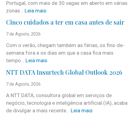
Portugal, com mais de 30 vagas em aberto em várias
:
zonas…
Leia mais
i
Cinco cuidados a ter em casa antes de sair
S
e
7 de Agosto, 2026
r
Com o verão, chegam também as férias, os fins-de-
v
semana fora e os dias em que a casa fica mais
i
:
tempo…
Leia mais
c
C
e
NTT DATA Insurtech Global Outlook 2026
i
s
n
7 de Agosto, 2026
c
c
o
A NTT DATA, consultora global em serviços de
o
m
negócio, tecnologia e inteligência artificial (IA), acaba
c
m
:
de divulgar a mais recente…
Leia mais
u
a
N
i
i
T
d
s
T