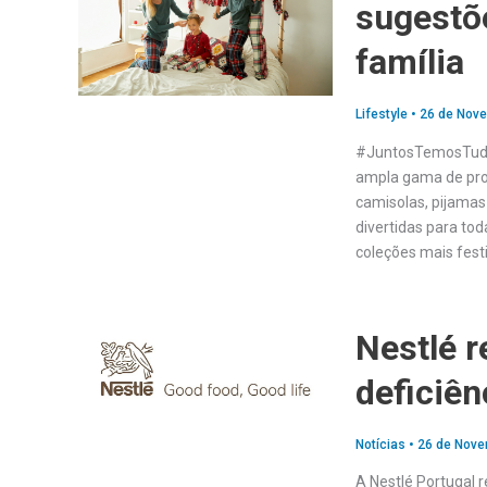
sugestõ
família
Lifestyle
•
26 de Nov
#JuntosTemosTudo
ampla gama de pro
camisolas, pijamas
divertidas para t
coleções mais fest
Nestlé 
deficiên
Notícias
•
26 de Nove
A Nestlé Portugal 