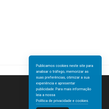
i
e
r
d
m
a
e
d
m
r
e
a
a
s
d
r
t
a
n
a
n
ã
q
o
o
u
v
é
e
a
u
n
Publicamos cookies neste site para
e
m
o
analisar o tráfego, memorizar as
d
t
s
suas preferências, otimizar a sua
i
a
W
experiência e apresentar
ç
l
e
publicidade. Para mais informação
ã
e
l
leia a nossa
Contactos
o
n
Política de privacidade e cookies
.
l
d
Política de privacidade e cookies
t
b
a