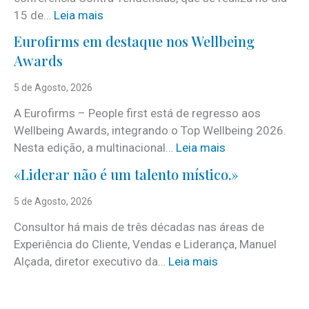
:
15 de…
Leia mais
J
Eurofirms em destaque nos Wellbeing
á
Awards
é
c
5 de Agosto, 2026
o
A Eurofirms – People first está de regresso aos
n
Wellbeing Awards, integrando o Top Wellbeing 2026.
h
:
Nesta edição, a multinacional…
Leia mais
e
E
c
«Liderar não é um talento místico.»
u
i
r
5 de Agosto, 2026
d
o
o
Consultor há mais de três décadas nas áreas de
f
o
Experiência do Cliente, Vendas e Liderança, Manuel
i
p
:
Alçada, diretor executivo da…
Leia mais
r
r
«
m
o
L
s
g